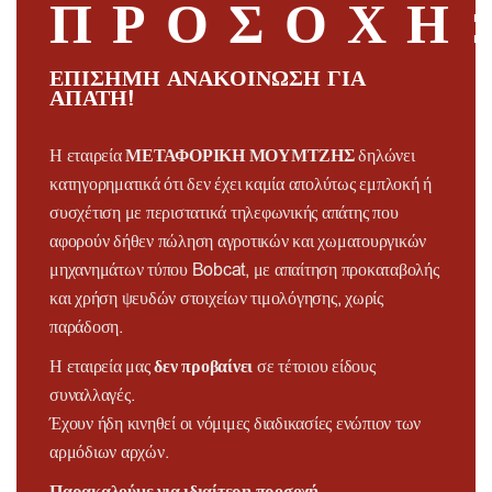
ΠΡΟΣΟΧΗ
διασφαλίζοντας ότι κάθε στάδιο παραμένει ασφαλές,
ελεγχόμενο και χωρίς άγχος.
ΕΠΙΣΗΜΗ ΑΝΑΚΟΙΝΩΣΗ ΓΙΑ
ΑΠΑΤΗ!
Η εταιρεία
ΜΕΤΑΦΟΡΙΚΗ ΜΟΥΜΤΖΗΣ
δηλώνει
κατηγορηματικά ότι δεν έχει καμία απολύτως εμπλοκή ή
συσχέτιση με περιστατικά τηλεφωνικής απάτης που
αφορούν δήθεν πώληση αγροτικών και χωματουργικών
μηχανημάτων τύπου Bobcat, με απαίτηση προκαταβολής
και χρήση ψευδών στοιχείων τιμολόγησης, χωρίς
παράδοση.
Η εταιρεία μας
δεν προβαίνει
σε τέτοιου είδους
συναλλαγές.
Έχουν ήδη κινηθεί οι νόμιμες διαδικασίες ενώπιον των
αρμόδιων αρχών.
Παρακαλούμε για ιδιαίτερη προσοχή.